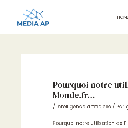
Aller
Navigation
au
de
contenu
l’article
HOM
Pourquoi notre util
Monde.fr…
/
Intelligence artificielle
/ Par
Pourquoi notre utilisation de l