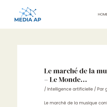
Aller
Navigation
au
de
contenu
l’article
HOM
Le marché de la musi
– Le Monde…
/
Intelligence artificielle
/ Par
Le marché de la musique confro