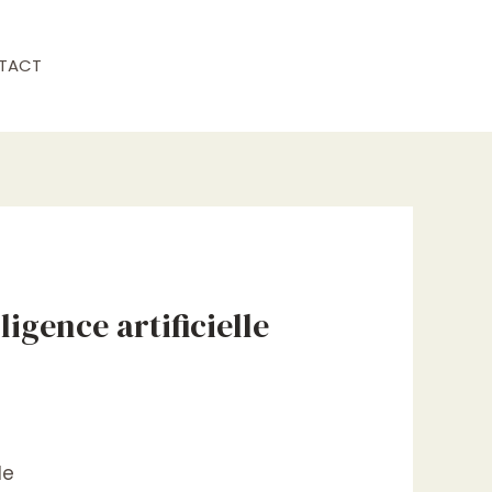
TACT
igence artificielle
de