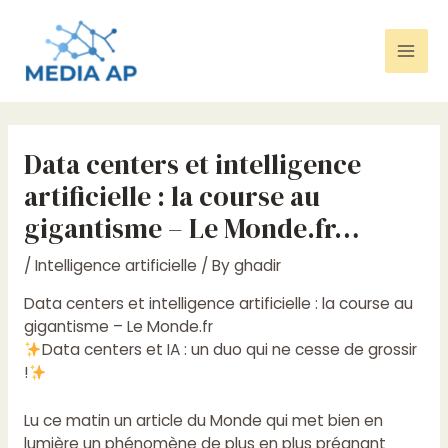
Skip
Post
Mai
to
navigation
content
Men
Data centers et intelligence
artificielle : la course au
gigantisme – Le Monde.fr…
/
Intelligence artificielle
/ By
ghadir
Data centers et intelligence artificielle : la course au
gigantisme – Le Monde.fr
Data centers et IA : un duo qui ne cesse de grossir
!
Lu ce matin un article du Monde qui met bien en
lumière un phénomène de plus en plus prégnant